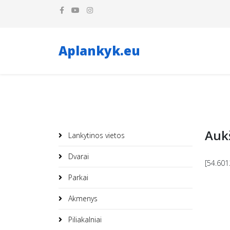
Aplankyk.eu
Aukš
Lankytinos vietos
Dvarai
[54.601
Parkai
Akmenys
Piliakalniai