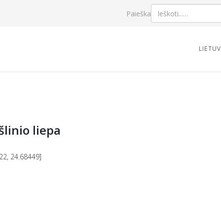
Paieška
LIETU
linio liepa
22, 24.68449]