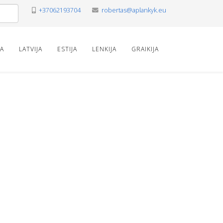
+37062193704
robertas@aplankyk.eu
VA
LATVIJA
ESTIJA
LENKIJA
GRAIKIJA