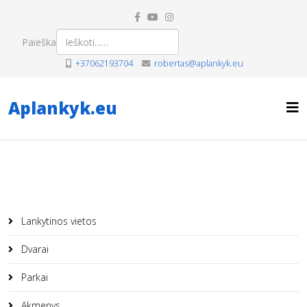
Paieška
+37062193704
robertas@aplankyk.eu
Aplankyk.eu
Lankytinos vietos
Dvarai
Parkai
Akmenys