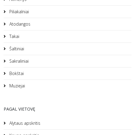
Piliakalniai
Atodangos
Takai
Šaltiniai
Sakraliniai
Bokštai
Muziejai
PAGAL VIETOVĘ
Alytaus apskritis