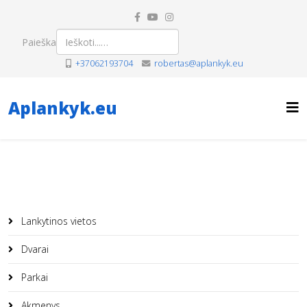
Paieška
+37062193704
robertas@aplankyk.eu
Aplankyk.eu
Lankytinos vietos
Dvarai
Parkai
Akmenys