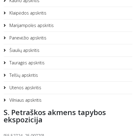
Kauno apskritis
Klaipėdos apskritis
Marijampolės apskritis
Panevėžio apskritis
Šiaulių apskritis
Tauragės apskritis
Telšių apskritis
Utenos apskritis
Vilniaus apskritis
S. Petraškos akmens tapybos
ekspozicija
[55.52724, 25.09779]