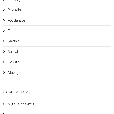
Piliakalniai
Atodangos
Takai
Šaltiniai
Sakraliniai
Bokštai
Muziejai
PAGAL VIETOVĘ
Alytaus apskritis