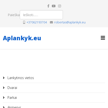
Paieška
+37062193704
robertas@aplankyk.eu
Aplankyk.eu
Lankytinos vietos
Dvarai
Parkai
Akmenys