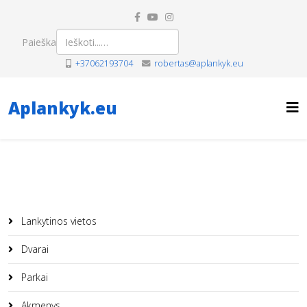
Paieška
+37062193704
robertas@aplankyk.eu
Aplankyk.eu
Lankytinos vietos
Dvarai
Parkai
Akmenys