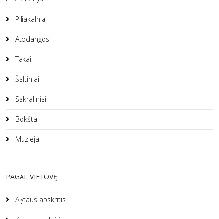
Piliakalniai
Atodangos
Takai
Šaltiniai
Sakraliniai
Bokštai
Muziejai
PAGAL VIETOVĘ
Alytaus apskritis