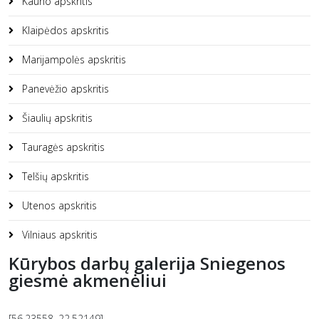
Kauno apskritis
Klaipėdos apskritis
Marijampolės apskritis
Panevėžio apskritis
Šiaulių apskritis
Tauragės apskritis
Telšių apskritis
Utenos apskritis
Vilniaus apskritis
Kūrybos darbų galerija Sniegenos
giesmė akmenėliui
[56.23558, 22.52149]