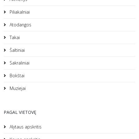
Piliakalniai
Atodangos
Takai
Šaltiniai
Sakraliniai
Bokštai
Muziejai
PAGAL VIETOVĘ
Alytaus apskritis