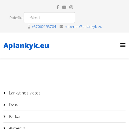
Paieška
+37062193704
robertas@aplankyk.eu
Aplankyk.eu
Lankytinos vietos
Dvarai
Parkai
Akmenys