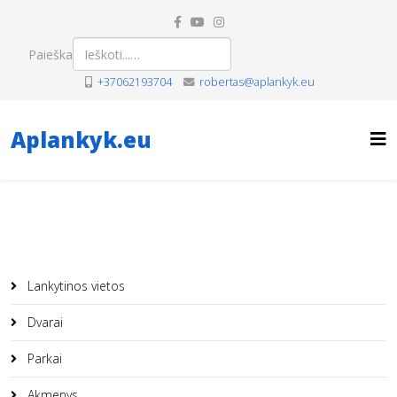
Paieška
+37062193704
robertas@aplankyk.eu
Aplankyk.eu
Lankytinos vietos
Dvarai
Parkai
Akmenys