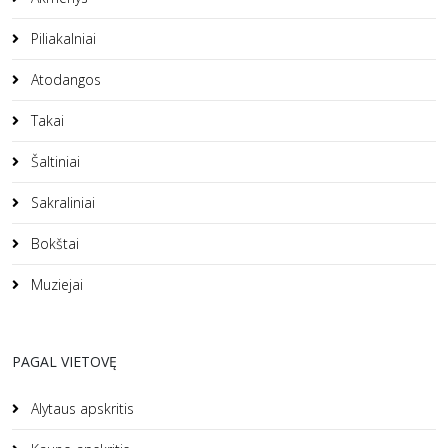
Piliakalniai
Atodangos
Takai
Šaltiniai
Sakraliniai
Bokštai
Muziejai
PAGAL VIETOVĘ
Alytaus apskritis