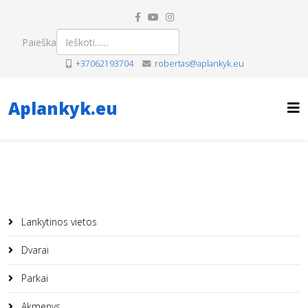
Paieška
+37062193704
robertas@aplankyk.eu
Aplankyk.eu
Lankytinos vietos
Dvarai
Parkai
Akmenys