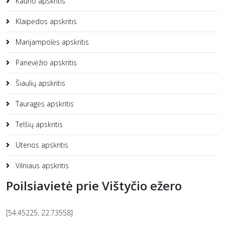
Kauno apskritis
Klaipėdos apskritis
Marijampolės apskritis
Panevėžio apskritis
Šiaulių apskritis
Tauragės apskritis
Telšių apskritis
Utenos apskritis
Vilniaus apskritis
Poilsiavietė prie Vištyčio ežero
[54.45225, 22.73558]