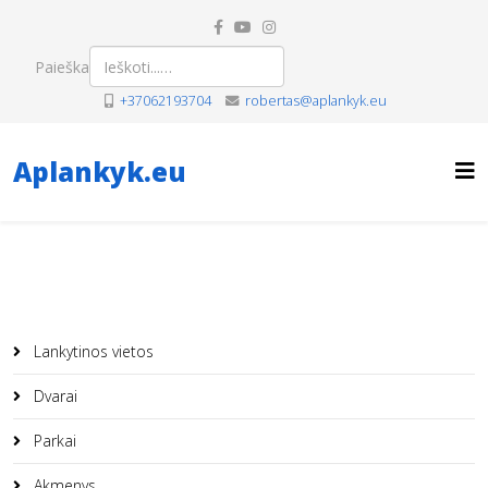
Paieška
+37062193704
robertas@aplankyk.eu
Aplankyk.eu
Lankytinos vietos
Dvarai
Parkai
Akmenys