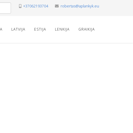
+37062193704
robertas@aplankyk.eu
VA
LATVIJA
ESTIJA
LENKIJA
GRAIKIJA