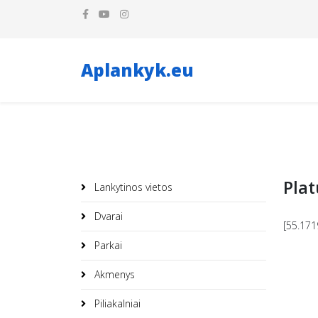
Aplankyk.eu
Plat
Lankytinos vietos
Dvarai
[55.171
Parkai
Akmenys
Piliakalniai