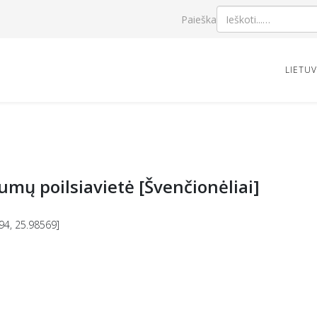
Paieška
LIETU
umų poilsiavietė [Švenčionėliai]
94, 25.98569]