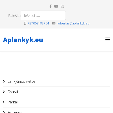
Paieška
+37062193704
robertas@aplankyk.eu
Aplankyk.eu
Lankytinos vietos
Dvarai
Parkai
Akmenys