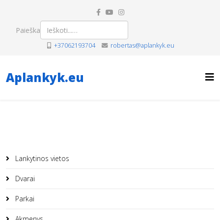
Paieška
+37062193704
robertas@aplankyk.eu
Aplankyk.eu
Lankytinos vietos
Dvarai
Parkai
Akmenys