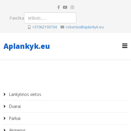
Paieška
+37062193704
robertas@aplankyk.eu
Aplankyk.eu
Lankytinos vietos
Dvarai
Parkai
Akmenys