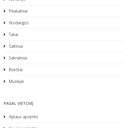
Piliakalniai
Atodangos
Takai
Šaltiniai
Sakraliniai
Bokštai
Muziejai
PAGAL VIETOVĘ
Alytaus apskritis