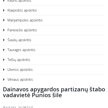
Kauno apskritis
Klaipėdos apskritis
Marijampolės apskritis
Panevėžio apskritis
Šiaulių apskritis
Tauragės apskritis
Telšių apskritis
Utenos apskritis
Vilniaus apskritis
Dainavos apygardos partizanų štabo
vadavietė Punios šile
[54.5161, 24.08211]