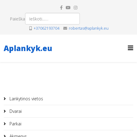
Paieška
+37062193704
robertas@aplankyk.eu
Aplankyk.eu
Lankytinos vietos
Dvarai
Parkai
Akmenys