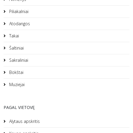
Piliakalniai
Atodangos
Takai
Šaltiniai
Sakraliniai
Bokštai
Muziejai
PAGAL VIETOVĘ
Alytaus apskritis