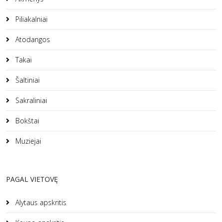
Piliakalniai
Atodangos
Takai
Šaltiniai
Sakraliniai
Bokštai
Muziejai
PAGAL VIETOVĘ
Alytaus apskritis