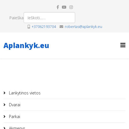
Paieška
+37062193704
robertas@aplankyk.eu
Aplankyk.eu
Lankytinos vietos
Dvarai
Parkai
Akmenys