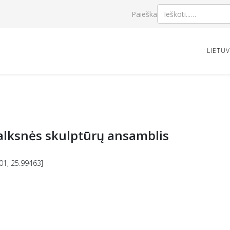
Paieška
LIETU
alksnės skulptūrų ansamblis
01, 25.99463]