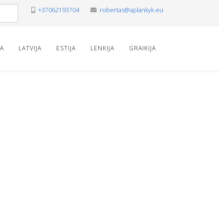
+37062193704
robertas@aplankyk.eu
VA
LATVIJA
ESTIJA
LENKIJA
GRAIKIJA