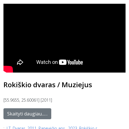
Rokiškio dvaras / Muziejus
[55.9655, 25.60061] [2011]
Skaityti daugiau...…
:
LT
,
Dvaras
,
2011
,
Panevėžio aps.
,
2023
,
Rokiškio r.