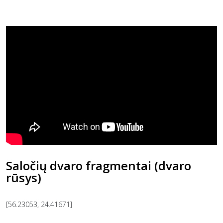
Saločių dvaro fragmentai (dvaro
rūsys)
[56.23053, 24.41671]