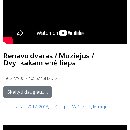
Renavo dvaras / Muziejus /
Dvylikakamienė liepa
[56.227906 22.056276] [2012]
Skaityti daugiau...…
:
LT
,
Dvaras
,
2012
,
2013
,
Telšių aps.
,
Mažeikių r.
,
Muziejus