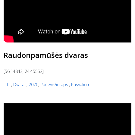
Raudonpamūšės dvaras
[56.14843, 24.45552]
:
LT
,
Dvaras
,
2020
,
Panevėžio aps.
,
Pasvalio r.