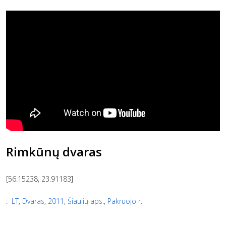
Rimkūnų dvaras
[56.15238, 23.91183]
:
LT
,
Dvaras
,
2011
,
Šiaulių aps.
,
Pakruojo r.