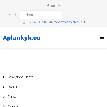
Paieška
+37062193704
robertas@aplankyk.eu
Aplankyk.eu
Lankytinos vietos
Dvarai
Parkai
Akmenys