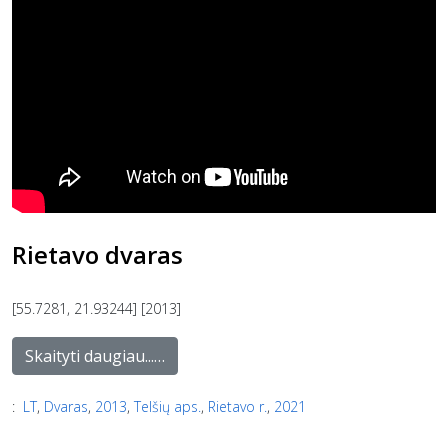
Rietavo dvaras
[55.7281, 21.93244] [2013]
Skaityti daugiau...…
:
LT
,
Dvaras
,
2013
,
Telšių aps.
,
Rietavo r.
,
2021