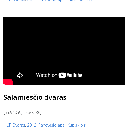
Salamiesčio dvaras
[55.94059, 24.87536]
:
LT
,
Dvaras
,
2012
,
Panevėžio aps.
,
Kupiškio r.