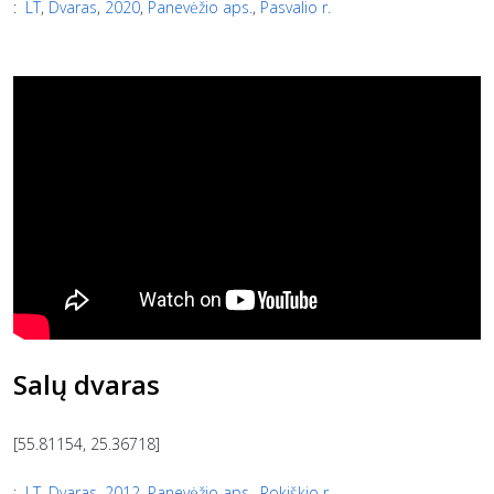
:
LT
,
Dvaras
,
2020
,
Panevėžio aps.
,
Pasvalio r.
Salų dvaras
[55.81154, 25.36718]
:
LT
,
Dvaras
,
2012
,
Panevėžio aps.
,
Rokiškio r.