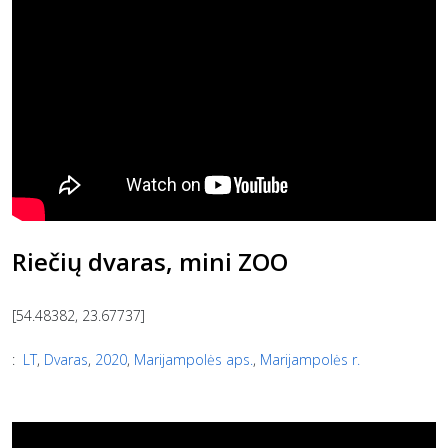
Riečių dvaras, mini ZOO
[54.48382, 23.67737]
:
LT
,
Dvaras
,
2020
,
Marijampolės aps.
,
Marijampolės r.