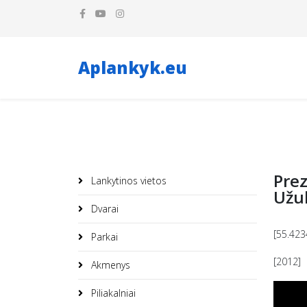
Aplankyk.eu
Prez
Lankytinos vietos
Užul
Dvarai
[55.423
Parkai
[2012]
Akmenys
Piliakalniai