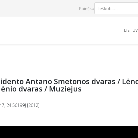
Paieška
LIETU
idento Antano Smetonos dvaras / Lėno 
ėnio dvaras / Muziejus
47, 24.56199] [2012]