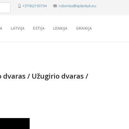
+37062193704
robertas@aplankyk.eu
VA
LATVIJA
ESTIJA
LENKIJA
GRAIKIJA
dvaras / Užugirio dvaras /