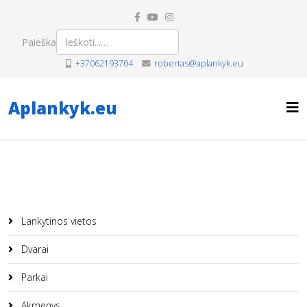
Paieška
+37062193704
robertas@aplankyk.eu
Aplankyk.eu
Lankytinos vietos
Dvarai
Parkai
Akmenys