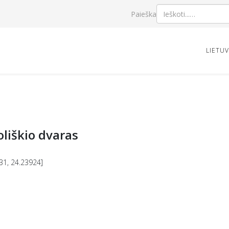
Paieška
LIETU
liškio dvaras
31, 24.23924]