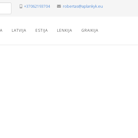
+37062193704
robertas@aplankyk.eu
VA
LATVIJA
ESTIJA
LENKIJA
GRAIKIJA