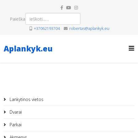
Paieška
+37062193704
robertas@aplankyk.eu
Aplankyk.eu
Lankytinos vietos
Dvarai
Parkai
Akmenys