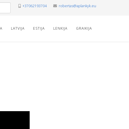
+37062193704
robertas@aplankyk.eu
VA
LATVIJA
ESTIJA
LENKIJA
GRAIKIJA