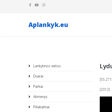
Aplankyk.eu
Lydu
Lankytinos vietos
Dvarai
[55.271
Parkai
[2012]
Akmenys
Piliakalniai