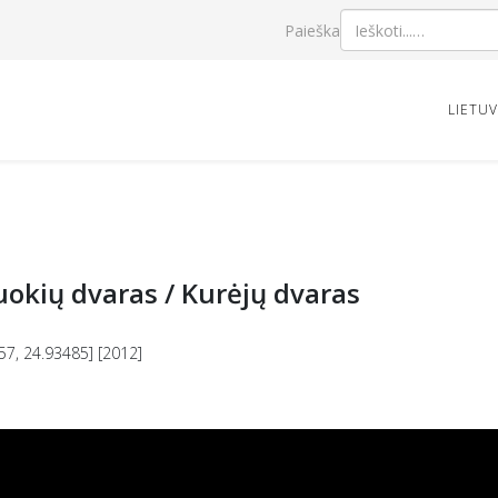
Paieška
LIETU
okių dvaras / Kurėjų dvaras
57, 24.93485] [2012]