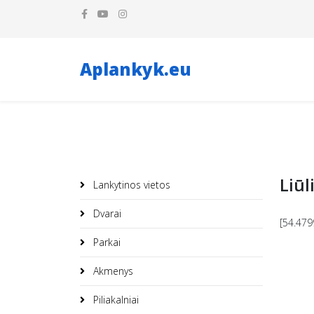
Aplankyk.eu
Liūl
Lankytinos vietos
Dvarai
[54.479
Parkai
Akmenys
Piliakalniai