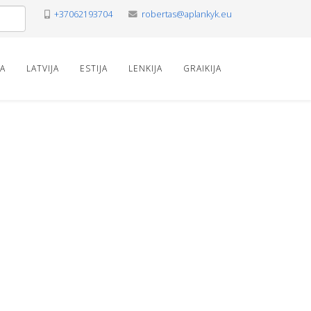
+37062193704
robertas@aplankyk.eu
VA
LATVIJA
ESTIJA
LENKIJA
GRAIKIJA