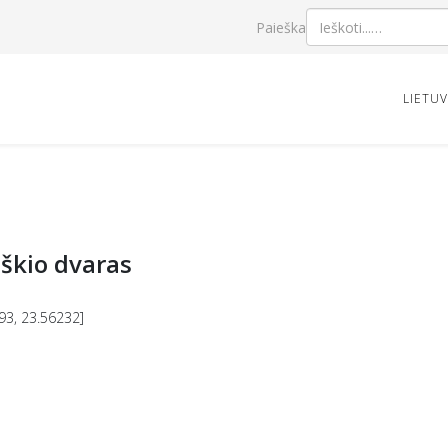
Paieška
LIETU
iškio dvaras
93, 23.56232]