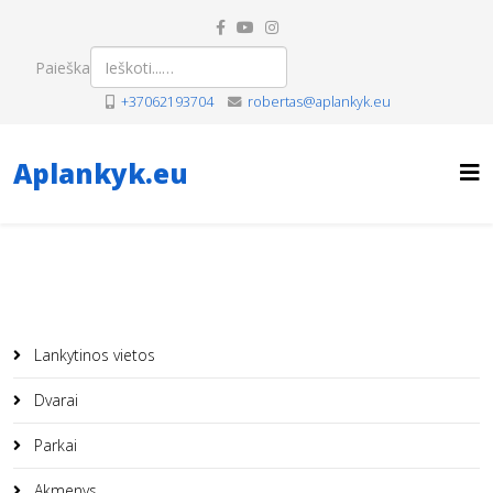
Paieška
+37062193704
robertas@aplankyk.eu
Aplankyk.eu
Lankytinos vietos
Dvarai
Parkai
Akmenys