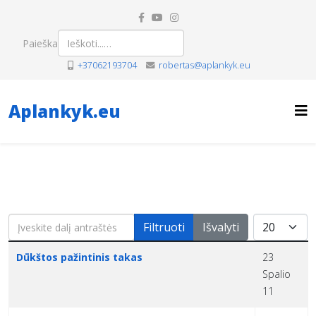
Paieška
+37062193704
robertas@aplankyk.eu
Aplankyk.eu
Įveskite dalį antraštės
Rodyti po
Filtruoti
Išvalyti
Pavadinimas
Sukūrimo data
Dūkštos pažintinis takas
23
Spalio
11