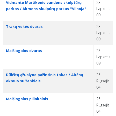
Vidmanto Martikonio vandens skulptūrų
23
parkas / Akmens skulpūrų parkas "Vilnoja"
Lapkritis
09
Trakų vokės dvaras
23
Lapkritis
09
Maišiagalos dvaras
23
Lapkritis
09
Dūkštų ąžuolyno pažintinis takas / Airėnų
25
akmuo su ženklais
Rugsėjis
04
Maišiagalos piliakalnis
25
Rugsėjis
04