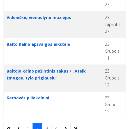
27
Videniškių vienuolyno muziejus
23
Lapkritis
27
Balto Kalno apžvalgos aikštelė
23
Gruodis
11
Baltojo kalno pažintinis takas / „Ateik
23
žmogau, tyla priglausiu“
Gruodis
12
Kernavės piliakalniai
23
Gruodis
12
1
2
3
4