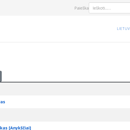
Paieška
LIETU
ras
kas [Anykščiai]