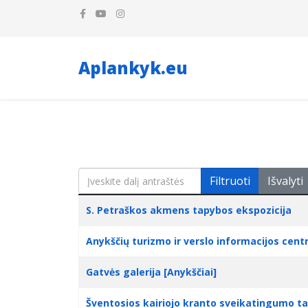
Aplankyk.eu
Įveskite dalį antraštės
Filtruoti
Išvalyti
Pavadinimas
Sukūrimo data
S. Petraškos akmens tapybos ekspozicija
Anykščių turizmo ir verslo informacijos cent
Gatvės galerija [Anykščiai]
Šventosios kairiojo kranto sveikatingumo ta