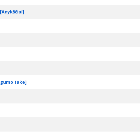
[Anykščiai]
ingumo take]