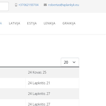
+37062193704
robertas@aplankyk.eu
VA
LATVIJA
ESTIJA
LENKIJA
GRAIKIJA
Rodyti po
24 Kovas 25
24 Lapkritis 21
24 Lapkritis 27
24 Lapkritis 27