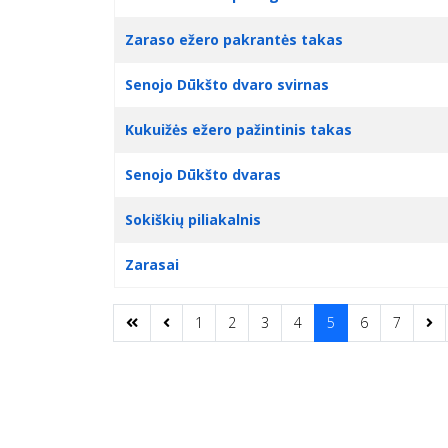
Zaraso ežero pakrantės takas
Senojo Dūkšto dvaro svirnas
Kukuižės ežero pažintinis takas
Senojo Dūkšto dvaras
Sokiškių piliakalnis
Zarasai
1
2
3
4
5
6
7