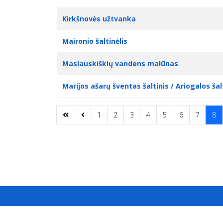
Kirkšnovės užtvanka
Maironio šaltinėlis
Maslauskiškių vandens malūnas
Marijos ašarų šventas šaltinis / Ariogalos šal
1
2
3
4
5
6
7
8