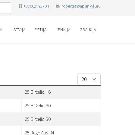
+37062193704
robertas@aplankyk.eu
VA
LATVIJA
ESTIJA
LENKIJA
GRAIKIJA
Rodyti po
25 Birželio 16
25 Birželio 30
25 Birželio 30
25 Rugpjūtis 04