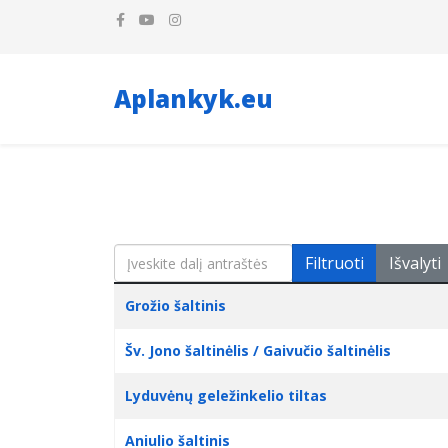
Aplankyk.eu
Įveskite dalį antraštės
Filtruoti
Išvalyti
Pavadinimas
Sukūrimo data
Grožio šaltinis
Šv. Jono šaltinėlis / Gaivučio šaltinėlis
Lyduvėnų geležinkelio tiltas
Aniulio šaltinis