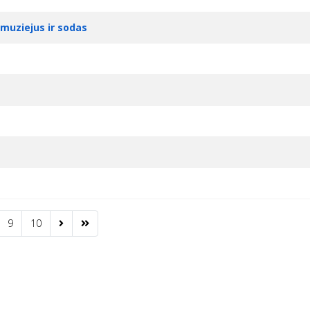
 muziejus ir sodas
9
10