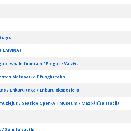
turys
ES LAIVIŅAS
gate whale fountain / Fregate Valzivs
ventas Mežaparka Džungļu taka
as / Enkuru taka / Enkuru ekspozicija
s muziejus / Seaside Open-Air Museum / Mazbānīša stacija
 / Zemite castle