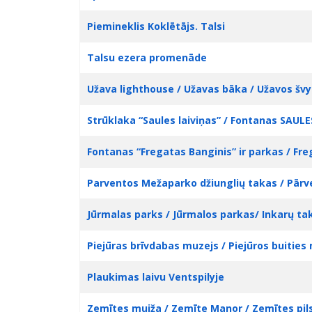
Piemineklis Koklētājs. Talsi
Talsu ezera promenāde
Užava lighthouse / Užavas bāka / Užavos švy
Strūklaka “Saules laiviņas” / Fontanas SAUL
Fontanas “Fregatas Banginis” ir parkas / Fre
Parventos Mežaparko džiunglių takas / Pār
Jūrmalas parks / Jūrmalos parkas/ Inkarų tak
Piejūras brīvdabas muzejs / Piejūros buitie
Plaukimas laivu Ventspilyje
Zemītes muiža / Zemīte Manor / Zemītes pils