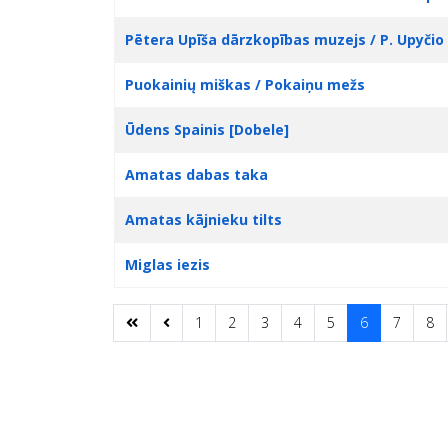
Pētera Upīša dārzkopības muzejs / P. Upyčio
Puokainių miškas / Pokaiņu mežs
Ūdens Spainis [Dobele]
Amatas dabas taka
Amatas kājnieku tilts
Miglas iezis
1
2
3
4
5
6
7
8