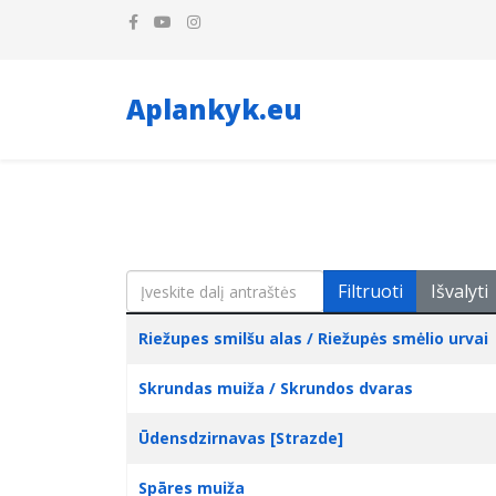
Aplankyk.eu
Įveskite dalį antraštės
Filtruoti
Išvalyti
Pavadinimas
Sukūrimo data
Riežupes smilšu alas / Riežupės smėlio urvai
Skrundas muiža / Skrundos dvaras
Ūdensdzirnavas [Strazde]
Spāres muiža