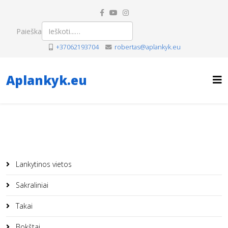
Paieška
+37062193704
robertas@aplankyk.eu
Aplankyk.eu
Lankytinos vietos
Sakraliniai
Takai
Bokštai