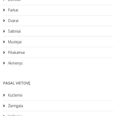
Parkai
Dvarai
Šaltiniai
Muziejai
Piliakalniai
Akmenys
PAGAL VIETOVĘ
Kuržemė
Žiemgala