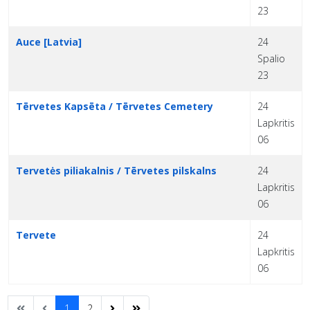
23
Auce [Latvia]
24
Spalio
23
Tērvetes Kapsēta / Tērvetes Cemetery
24
Lapkritis
06
Tervetės piliakalnis / Tērvetes pilskalns
24
Lapkritis
06
Tervete
24
Lapkritis
06
1
2