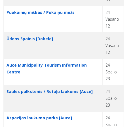
Puokainių miškas / Pokaiņu mežs
24
Vasario
12
Ūdens Spainis [Dobele]
24
Vasario
12
Auce Municipality Tourism Information
24
Centre
Spalio
23
Saules pulkstenis / Rotaļu laukums [Auce]
24
Spalio
23
Aspazijas laukuma parks [Auce]
24
Spalio