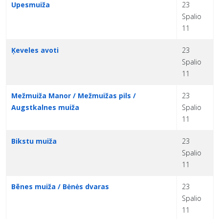
Upesmuiža
23
Spalio
11
Ķeveles avoti
23
Spalio
11
Mežmuiža Manor / Mežmuižas pils /
23
Augstkalnes muiža
Spalio
11
Bikstu muiža
23
Spalio
11
Bēnes muiža / Bėnės dvaras
23
Spalio
11