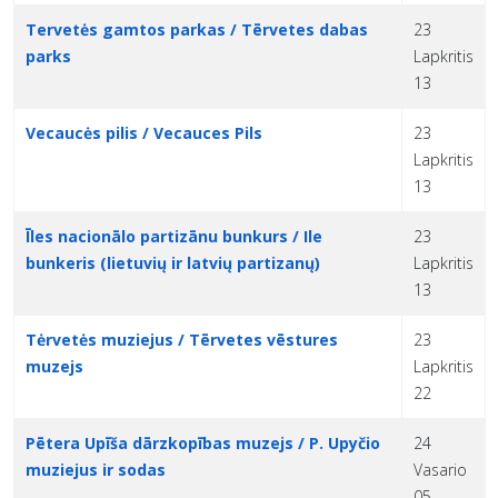
Tervetės gamtos parkas / Tērvetes dabas
23
parks
Lapkritis
13
Vecaucės pilis / Vecauces Pils
23
Lapkritis
13
Īles nacionālo partizānu bunkurs / Ile
23
bunkeris (lietuvių ir latvių partizanų)
Lapkritis
13
Tėrvetės muziejus / Tērvetes vēstures
23
muzejs
Lapkritis
22
Pētera Upīša dārzkopības muzejs / P. Upyčio
24
muziejus ir sodas
Vasario
05