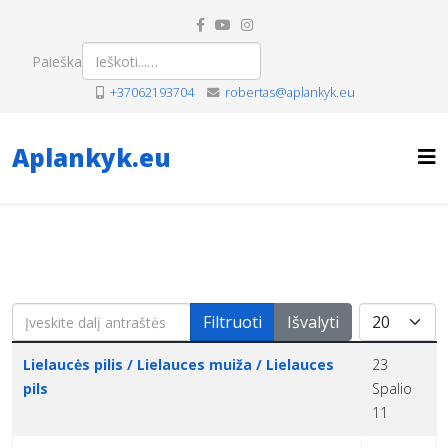
Paieška
+37062193704
robertas@aplankyk.eu
Aplankyk.eu
Įveskite dalį antraštės
Rodyti po
Filtruoti
Išvalyti
Pavadinimas
Sukūrimo data
Lielaucės pilis / Lielauces muiža / Lielauces
23
pils
Spalio
11