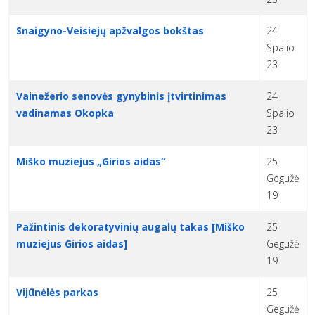
Snaigyno-Veisiejų apžvalgos bokštas
24
Spalio
23
Vainežerio senovės gynybinis įtvirtinimas
24
vadinamas Okopka
Spalio
23
Miško muziejus „Girios aidas“
25
Gegužė
19
Pažintinis dekoratyvinių augalų takas [Miško
25
muziejus Girios aidas]
Gegužė
19
Vijūnėlės parkas
25
Gegužė