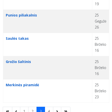
19
Punios piliakalnis
25
Gegužė
26
Saulės takas
25
Birželio
16
Grožio šaltinis
25
Birželio
16
Merkinės piramidė
25
Birželio
23
1
2
3
4