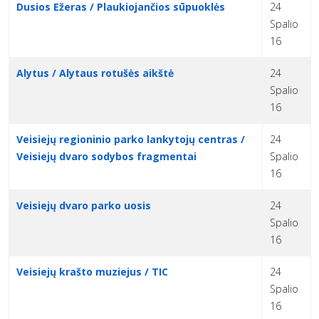
Dusios Ežeras / Plaukiojančios sūpuoklės
24
Spalio
16
Alytus / Alytaus rotušės aikštė
24
Spalio
16
Veisiejų regioninio parko lankytojų centras /
24
Veisiejų dvaro sodybos fragmentai
Spalio
16
Veisiejų dvaro parko uosis
24
Spalio
16
Veisiejų krašto muziejus / TIC
24
Spalio
16