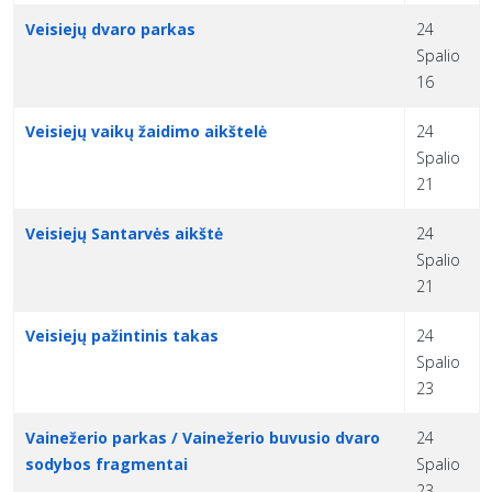
Veisiejų dvaro parkas
24
Spalio
16
Veisiejų vaikų žaidimo aikštelė
24
Spalio
21
Veisiejų Santarvės aikštė
24
Spalio
21
Veisiejų pažintinis takas
24
Spalio
23
Vainežerio parkas / Vainežerio buvusio dvaro
24
sodybos fragmentai
Spalio
23