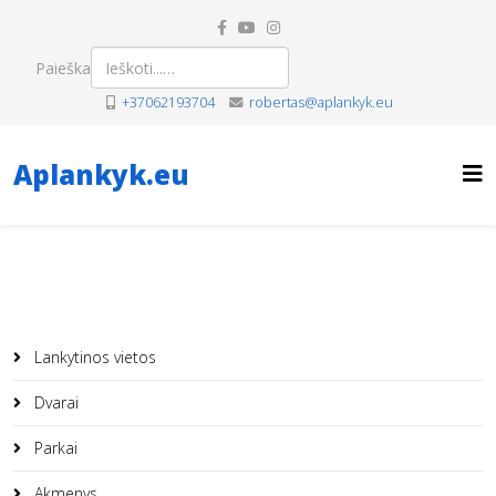
Paieška
+37062193704
robertas@aplankyk.eu
Aplankyk.eu
Lankytinos vietos
Dvarai
Parkai
Akmenys