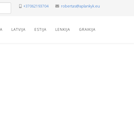
+37062193704
robertas@aplankyk.eu
VA
LATVIJA
ESTIJA
LENKIJA
GRAIKIJA