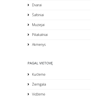
Dvarai
Šaltiniai
Muziejai
Piliakalniai
Akmenys
PAGAL VIETOVĘ
Kuržemė
Žiemgala
Vidžemė