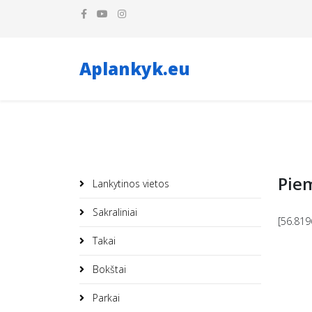
Aplankyk.eu
Piem
Lankytinos vietos
Sakraliniai
[56.819
Takai
Bokštai
Parkai