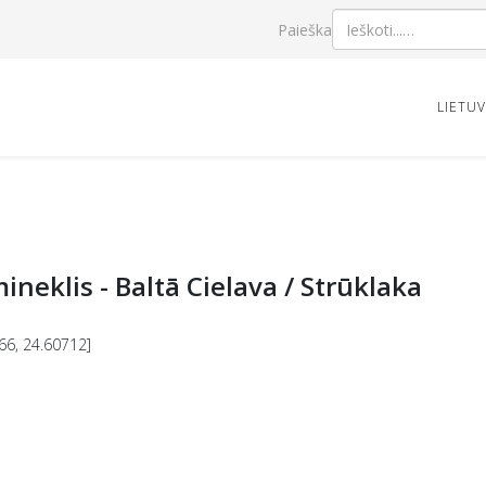
Paieška
LIETU
ineklis - Baltā Cielava / Strūklaka
66, 24.60712]