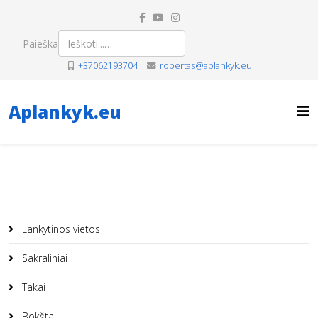
Paieška
+37062193704
robertas@aplankyk.eu
Aplankyk.eu
Lankytinos vietos
Sakraliniai
Takai
Bokštai