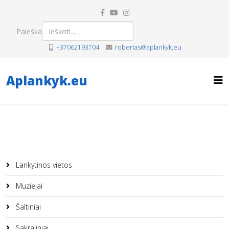
Paieška
+37062193704
robertas@aplankyk.eu
Aplankyk.eu
Lankytinos vietos
Muziejai
Šaltiniai
Sakraliniai