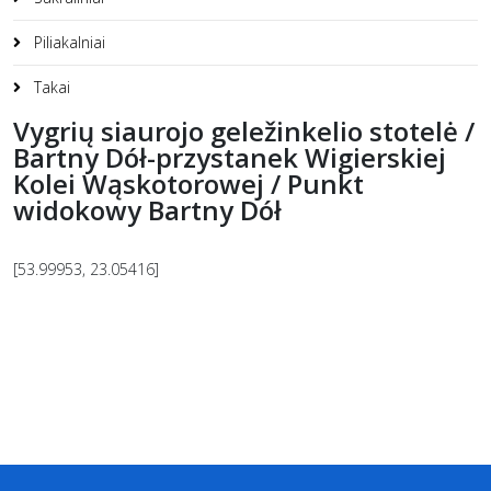
Piliakalniai
Takai
Vygrių siaurojo geležinkelio stotelė /
Bartny Dół-przystanek Wigierskiej
Kolei Wąskotorowej / Punkt
widokowy Bartny Dół
[53.99953, 23.05416]