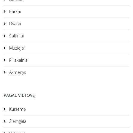
Parkai
Dvarai
Šaltiniai
Muziejai
Piliakalniai
Akmenys
PAGAL VIETOVĘ
Kuržemė
Žiemgala