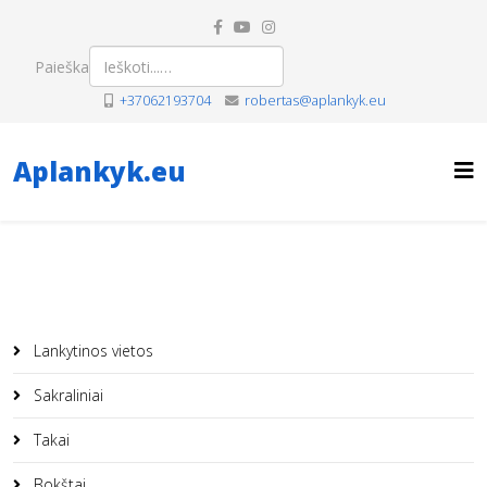
Paieška
+37062193704
robertas@aplankyk.eu
Aplankyk.eu
Lankytinos vietos
Sakraliniai
Takai
Bokštai