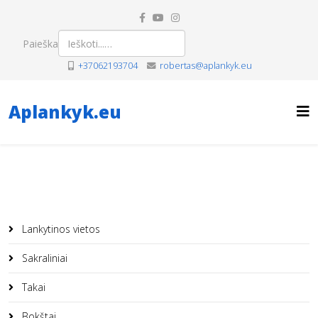
Paieška
+37062193704
robertas@aplankyk.eu
Aplankyk.eu
Lankytinos vietos
Sakraliniai
Takai
Bokštai