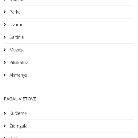
Parkai
Dvarai
Šaltiniai
Muziejai
Piliakalniai
Akmenys
PAGAL VIETOVĘ
Kuržemė
Žiemgala