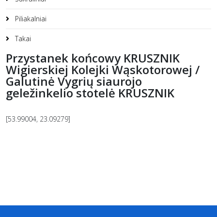
Piliakalniai
Takai
Przystanek końcowy KRUSZNIK
Wigierskiej Kolejki Wąskotorowej /
Galutinė Vygrių siaurojo
geležinkelio stotelė KRUSZNIK
[53.99004, 23.09279]