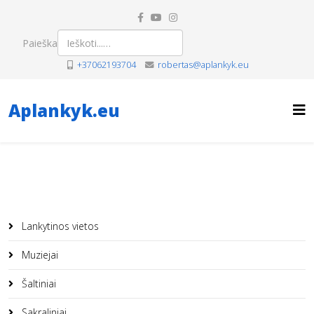
Paieška
+37062193704
robertas@aplankyk.eu
Aplankyk.eu
Lankytinos vietos
Muziejai
Šaltiniai
Sakraliniai