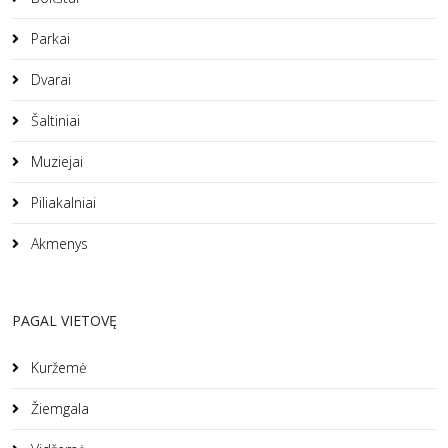
Parkai
Dvarai
Šaltiniai
Muziejai
Piliakalniai
Akmenys
PAGAL VIETOVĘ
Kuržemė
Žiemgala