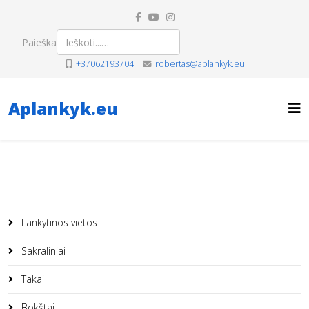
Paieška
+37062193704
robertas@aplankyk.eu
Aplankyk.eu
Lankytinos vietos
Sakraliniai
Takai
Bokštai