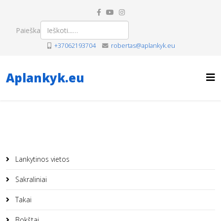
Paieška
+37062193704
robertas@aplankyk.eu
Aplankyk.eu
Lankytinos vietos
Sakraliniai
Takai
Bokštai