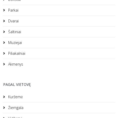
Parkai
Dvarai
Šaltiniai
Muziejai
Piliakalniai
Akmenys
PAGAL VIETOVĘ
Kuržemė
Žiemgala