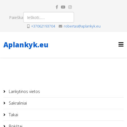
Paieška
+37062193704
robertas@aplankyk.eu
Aplankyk.eu
Lankytinos vietos
Sakraliniai
Takai
Bokštai