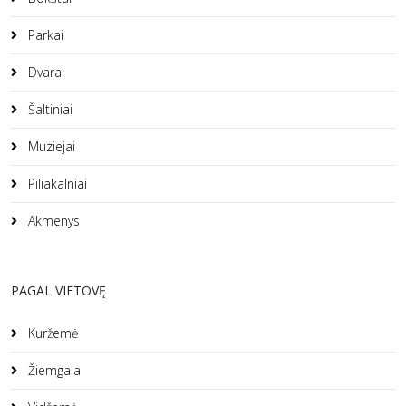
Parkai
Dvarai
Šaltiniai
Muziejai
Piliakalniai
Akmenys
PAGAL VIETOVĘ
Kuržemė
Žiemgala