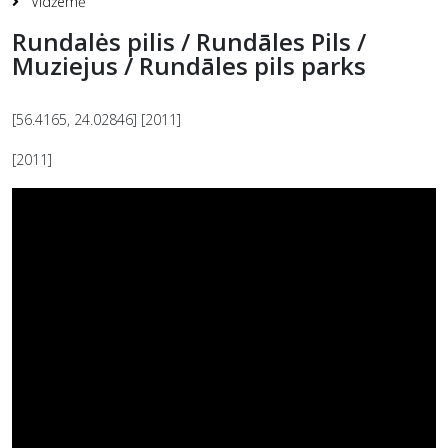
Vidžemė
Rundalės pilis / Rundāles Pils /
Muziejus / Rundāles pils parks
[56.4165, 24.02846] [2011]
[2011]