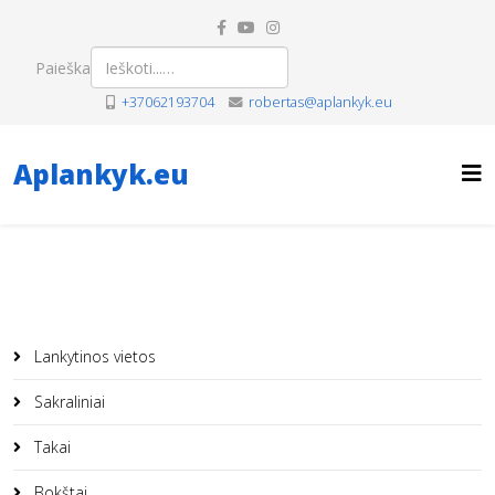
Paieška
+37062193704
robertas@aplankyk.eu
Aplankyk.eu
Lankytinos vietos
Sakraliniai
Takai
Bokštai