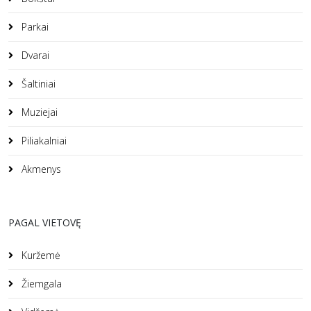
Parkai
Dvarai
Šaltiniai
Muziejai
Piliakalniai
Akmenys
PAGAL VIETOVĘ
Kuržemė
Žiemgala