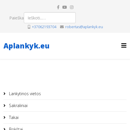
Paieška
+37062193704
robertas@aplankyk.eu
Aplankyk.eu
Lankytinos vietos
Sakraliniai
Takai
Bokštai