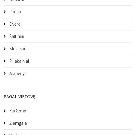
Parkai
Dvarai
Šaltiniai
Muziejai
Piliakalniai
Akmenys
PAGAL VIETOVĘ
Kuržemė
Žiemgala