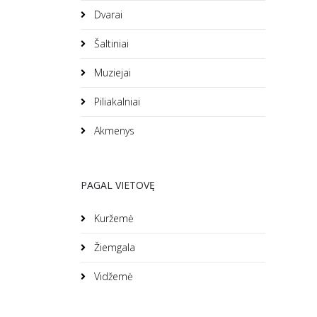
Dvarai
Šaltiniai
Muziejai
Piliakalniai
Akmenys
PAGAL VIETOVĘ
Kuržemė
Žiemgala
Vidžemė