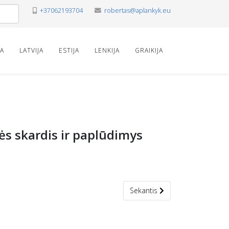
+37062193704
robertas@aplankyk.eu
VA
LATVIJA
ESTIJA
LENKIJA
GRAIKIJA
nės skardis ir paplūdimys
Kitas straipsnis: Kandavas Bruņ
Sekantis