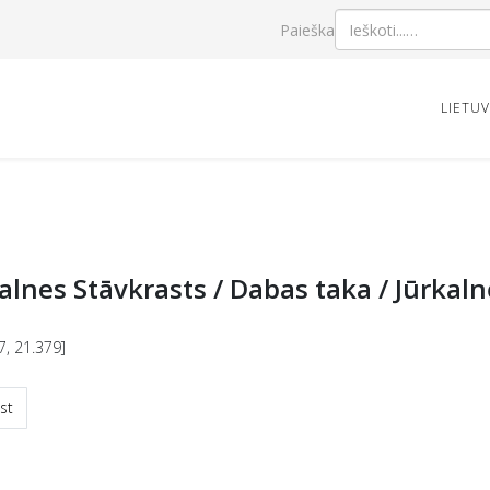
Paieška
LIETU
alnes Stāvkrasts / Dabas taka / Jūrkal
7, 21.379]
esnis straipsnis: Dižgabala Kalns / Alsungas kuršu pilskalns
st