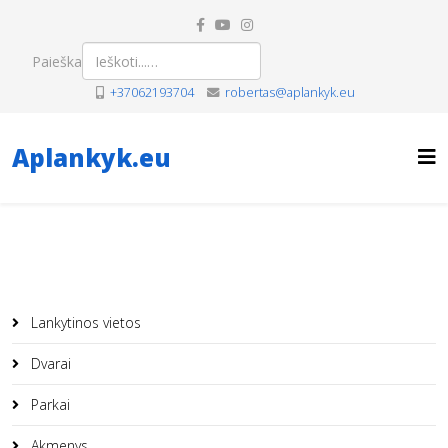
Paieška
+37062193704
robertas@aplankyk.eu
Aplankyk.eu
Lankytinos vietos
Dvarai
Parkai
Akmenys