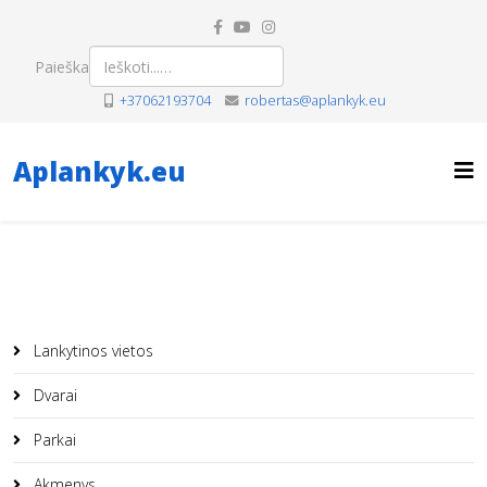
Paieška
+37062193704
robertas@aplankyk.eu
Aplankyk.eu
Lankytinos vietos
Dvarai
Parkai
Akmenys