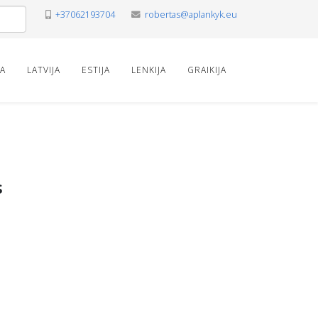
+37062193704
robertas@aplankyk.eu
VA
LATVIJA
ESTIJA
LENKIJA
GRAIKIJA
s