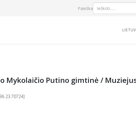
Paieška
LIETU
o Mykolaičio Putino gimtinė / Muzieju
36 23.70724]