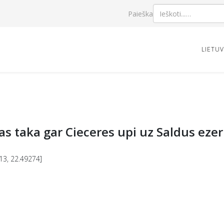
Paieška
LIETU
s taka gar Cieceres upi uz Saldus eze
13, 22.49274]