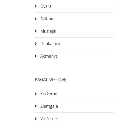
Dvarai
Šaltiniai
Muziejai
Piliakalniai
Akmenys
PAGAL VIETOVĘ
Kuržemė
Žiemgala
Vidžemė