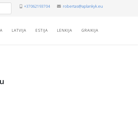
+37062193704
robertas@aplankyk.eu
VA
LATVIJA
ESTIJA
LENKIJA
GRAIKIJA
ru