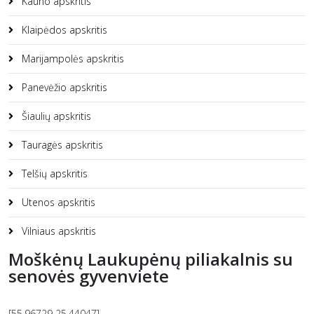
Kauno apskritis
Klaipėdos apskritis
Marijampolės apskritis
Panevėžio apskritis
Šiaulių apskritis
Tauragės apskritis
Telšių apskritis
Utenos apskritis
Vilniaus apskritis
Moškėnų Laukupėnų piliakalnis su
senovės gyvenviete
[55.96729 25.44047]