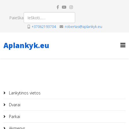
Paieška
+37062193704
robertas@aplankyk.eu
Aplankyk.eu
Lankytinos vietos
Dvarai
Parkai
Akmenys